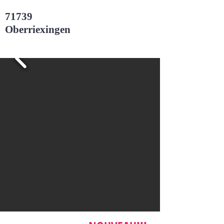
71739
Oberriexingen
Maison mitoyenne (concept maison dans
maison), 5 pièces,
Balcon, terrasse, partie du jardin et place
de parking!