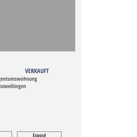
VERKAUFT
Eigentumswohnung
 Enzweihingen
Exposé